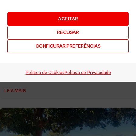
ACEITAR
RECUSAR
CONFIGURAR PREFERÊNCIAS
Moçambique
MSF conclui atividades em Palma cinco anos depois
de ataque mortal
Política de Cookies
Política de Privacidade
Artigos
3 Julho, 2026
LEIA MAIS