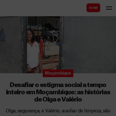
B
s
DOAR
u
c
s
a
c
r
a
r
Moçambique
Desafiar o estigma social a tempo
inteiro em Moçambique: as histórias
de Olga e Valério
Olga, segurança, e Valério, auxiliar de limpeza, são