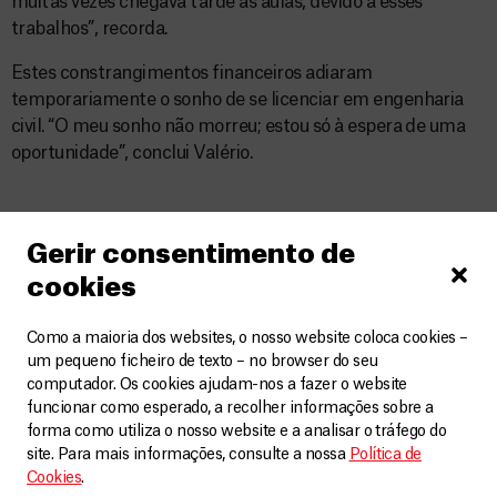
muitas vezes chegava tarde às aulas, devido a esses
trabalhos”, recorda.
Estes constrangimentos financeiros adiaram
temporariamente o sonho de se licenciar em engenharia
civil. “O meu sonho não morreu; estou só à espera de uma
oportunidade”, conclui Valério.
Gerir consentimento de
Relacionados
VER MAIS
cookies
Como a maioria dos websites, o nosso website coloca cookies –
um pequeno ficheiro de texto – no browser do seu
computador. Os cookies ajudam-nos a fazer o website
funcionar como esperado, a recolher informações sobre a
forma como utiliza o nosso website e a analisar o tráfego do
site. Para mais informações, consulte a nossa
Política de
Cookies
.