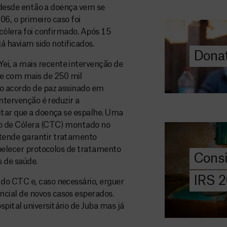
e desde então a doença vem se
O seu donativo
6, o primeiro caso foi
ajuda-nos a l
 cólera foi confirmado. Após 15
a quem mais p
já haviam sido notificados.
Donat
DOE
i, a mais recente intervenção de
AGORA
e com mais de 250 mil
 o acordo de paz assinado em
Consigna
intervenção é reduzir a
2026
itar que a doença se espalhe. Uma
Saiba tudo so
to de Cólera (CTC) montado no
IRS: o que é,
tende garantir tratamento
preencher, e 
abelecer protocolos de tratamento
Cons
MSF com o do
s de saúde.
IRS 
do CTC e, caso necessário, erguer
DOE
cial de novos casos esperados.
AGORA
ital universitário de Juba mas já
Angarie 