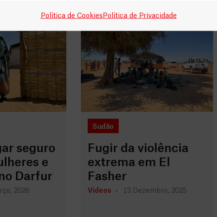
Política de Cookies
Política de Privacidade
Sudão
gar seguro
Fugir da violência
ulheres e
extrema em El
no Darfur
Fasher
rço, 2026
Vídeos
13 Dezembro, 2025