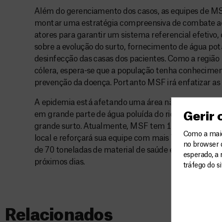
Além do gerenciamento dos casos, as equipes de M
montar uma estratégia compreensiva de combate ao
atores para garantir um sistema referencial efetivo,
sobre a evolução do surto, fornecimento de água potá
desinfecção das casas dos pacientes. Como a região
cólera, espera-se que a população tenha conhecimen
prevenção da doença. Portanto MSF irá enfatizar as a
A epidemia está afetando uma área não endêmica, 
em grande parte de água poluída do rio Nilo. Por tod
Gerir
grande surto. Atualmente, MSF tem 11 profissionais
Como a maior
local e reforçará sua equipe com mais 7 profissionai
no browser 
de 70 toneladas de material de saúde e logístico ser
esperado, a 
próximos dias.
tráfego do s
Relacionados