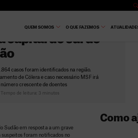
o
surto de cólera em
QUEM SOMOS
O QUE FAZEMOS
ATUALIDADE
 capital do sul do
ão
864 casos foram identificados na região.
mento de Cólera e caso necessário MSF irá
o número crescente de doentes
Tempo de leitura: 3 minutos
Como a
do Sudão em resposta a um grave
Donativo
s suspeitos foram notificados no