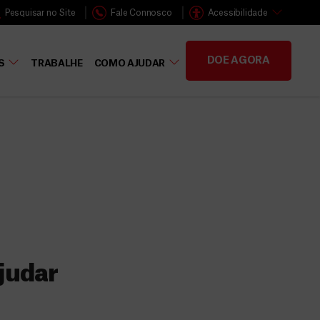
Pesquisar no Site
Fale Connosco
Acessibilidade
DOE AGORA
S
TRABALHE
COMO AJUDAR
judar
s