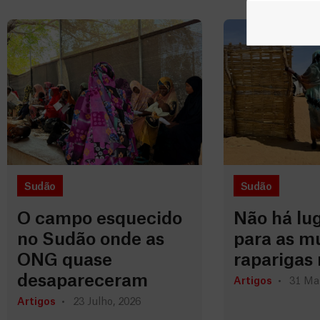
Sudão
Sudão
O campo esquecido
Não há lu
no Sudão onde as
para as m
ONG quase
raparigas 
desapareceram
Artigos
31 Ma
Artigos
23 Julho, 2026