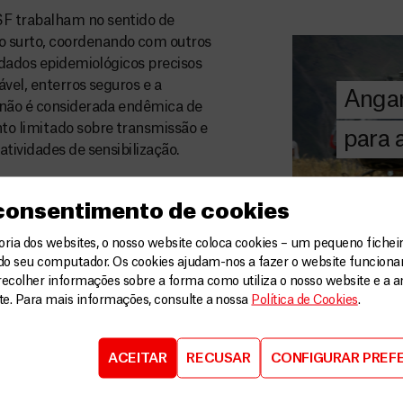
MSF
SF trabalham no sentido de
A MSF depend
 surto, coordenando com outros
donativos pri
 dados epidemiológicos precisos
chegar assist
vel, enterros seguros e a
Angar
humanitária a
 não é considerada endêmica de
to limitado sobre transmissão e
para
tividades de sensibilização.
DOE
AGORA
urbana, onde a população depende
as essas razões, espera-se um
 consentimento de cookies
 estrangeiros trabalhando no
V
ia dos websites, o nosso website coloca cookies – um pequeno ficheir
s antes do final de semana. Mais
do seu computador. Os cookies ajudam-nos a fazer o website funcion
ão enviados para Juba nos
recolher informações sobre a forma como utiliza o nosso website e a an
ite. Para mais informações, consulte a nossa
Política de Cookies
.
ACEITAR
RECUSAR
CONFIGURAR PREF