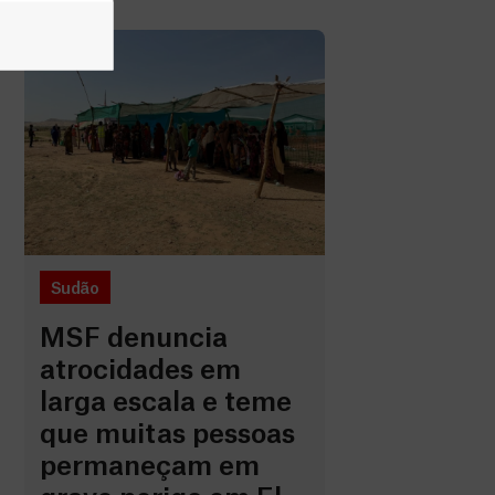
Sudão
MSF denuncia
atrocidades em
larga escala e teme
que muitas pessoas
permaneçam em