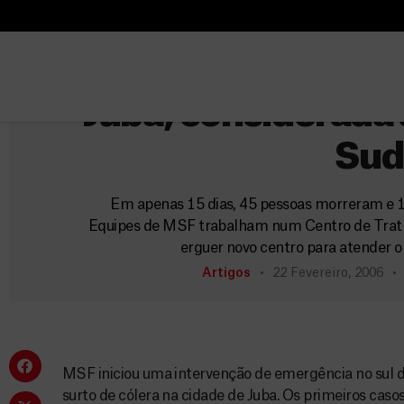
B
Sudã
u
B
MSF combate grave 
s
u
c
s
Juba, considerada a
a
c
r
Sud
a
r
Em apenas 15 dias, 45 pessoas morreram e 1.
Equipes de MSF trabalham num Centro de Trata
erguer novo centro para atender 
Artigos
22 Fevereiro, 2006
MSF iniciou uma intervenção de emergência no sul 
surto de cólera na cidade de Juba. Os primeiros caso