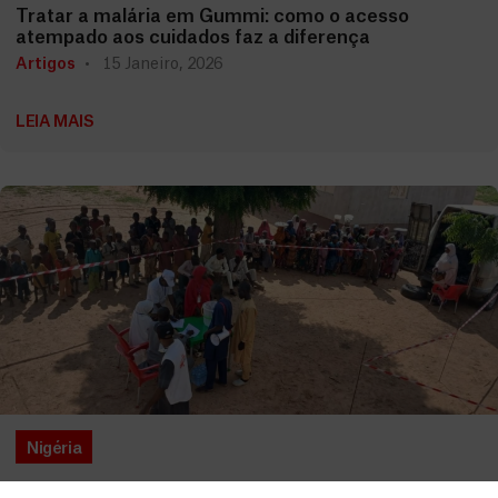
Tratar a malária em Gummi: como o acesso
atempado aos cuidados faz a diferença
Artigos
15 Janeiro, 2026
LEIA MAIS
Nigéria
Desnutrição no Norte da Nigéria: é urgente