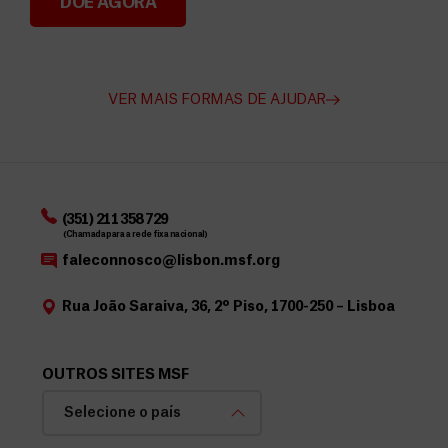
DOE AGORA
Angarie Fundos para a MSF
VER MAIS FORMAS DE AJUDAR
(351) 211 358 729
(Chamada para a rede fixa nacional)
faleconnosco@lisbon.msf.org
Rua João Saraiva, 36, 2º Piso, 1700-250 – Lisboa
OUTROS SITES MSF
Selecione o país