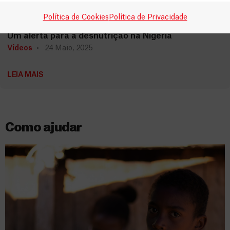
Nigéria
Política de Cookies
Política de Privacidade
Um alerta para a desnutrição na Nigéria
Vídeos
24 Maio, 2025
LEIA MAIS
Como ajudar