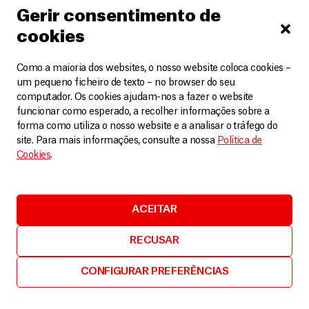
mobilizar esforços para evitar mais mortes
Gerir consentimento de
Artigos
6 Agosto, 2025
cookies
LEIA MAIS
Como a maioria dos websites, o nosso website coloca cookies –
um pequeno ficheiro de texto – no browser do seu
computador. Os cookies ajudam-nos a fazer o website
funcionar como esperado, a recolher informações sobre a
forma como utiliza o nosso website e a analisar o tráfego do
site. Para mais informações, consulte a nossa
Política de
Cookies
.
ACEITAR
RECUSAR
CONFIGURAR PREFERÊNCIAS