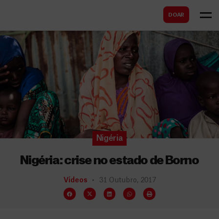
B
s
DOAR
u
c
s
a
c
r
a
r
Nigéria
Nigéria: crise no estado de Borno
Vídeos
31 Outubro, 2017