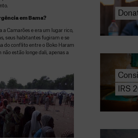
to.
Donat
DOE
ergência em Bama?
AGORA
 a Camarões e era um lugar rico,
Consigna
, seus habitantes fugiram e se
2026
sa do conflito entre o Boko Haram
 não estão longe dali, apenas a
Saiba tudo so
IRS: o que é,
preencher, e 
Cons
MSF com o do
IRS 
DOE
AGORA
Angarie 
MSF
A MSF depend
donativos pri