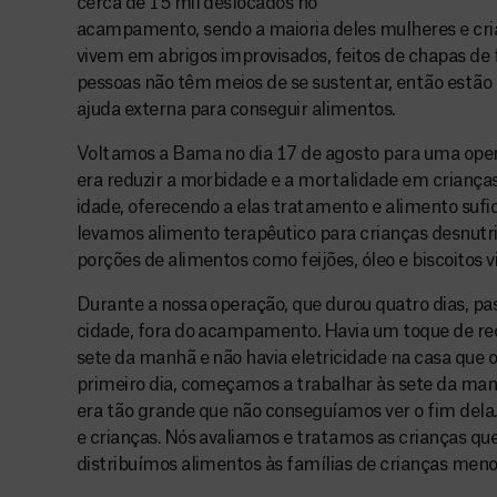
cerca de 15 mil deslocados no
acampamento, sendo a maioria deles mulheres e cri
vivem em abrigos improvisados, feitos de chapas de f
pessoas não têm meios de se sustentar, então estã
ajuda externa para conseguir alimentos.
Voltamos a Bama no dia 17 de agosto para uma oper
era reduzir a morbidade e a mortalidade em crianç
idade, oferecendo a elas tratamento e alimento suf
levamos alimento terapêutico para crianças desnut
porções de alimentos como feijões, óleo e biscoitos
Durante a nossa operação, que durou quatro dias, pa
cidade, fora do acampamento. Havia um toque de reco
sete da manhã e não havia eletricidade na casa que 
primeiro dia, começamos a trabalhar às sete da man
era tão grande que não conseguíamos ver o fim dela
e crianças. Nós avaliamos e tratamos as crianças qu
distribuímos alimentos às famílias de crianças meno