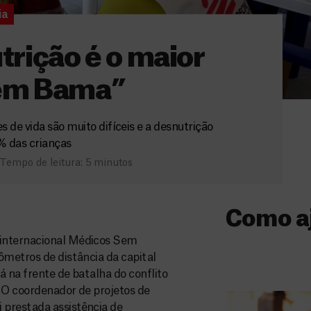
ia
trição é o maior
em Bama”
de vida são muito difíceis e a desnutrição
% das crianças
Tempo de leitura: 5 minutos
Como a
 internacional Médicos Sem
Donativo
ômetros de distância da capital
á na frente de batalha do conflito
O seu donativo
. O coordenador de projetos de
ajuda-nos a l
 prestada assistência de
a quem mais p