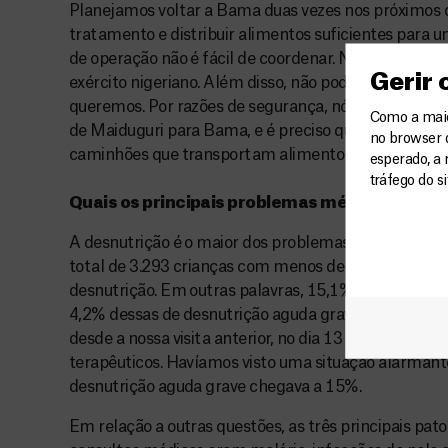
Planejamos voltar a Bama duas vezes nos próximos 
tratamento e distribuir alimentos suficientes para
de operação não é fácil de coordenar. Nada pode se
Gerir
exército nigeriano. Além disso, não podemos nos l
queremos. Por razões de segurança, nós – a equipe – 
Como a maior
de Maiduguri para Bama, e é preciso que uma escol
no browser 
caminhões que transportam alimento e medicament
esperado, a 
tráfego do s
Quais os principais problemas médicos encon
A desnutrição é o maior dos problemas. Durante n
total de 3.293 crianças com menos de cinco anos e 
desnutrição. Em outras palavras, 15,1% das crianças
4,2% dessas de desnutrição aguda grave. Na verda
desde a nossa visita anterior, no dia 13 de julho, qu
terapêuticos. Havíamos visto uma situação alarmant
desnutrição aguda grave chegava a 15%.
Em relação a outras questões, as três principais pa