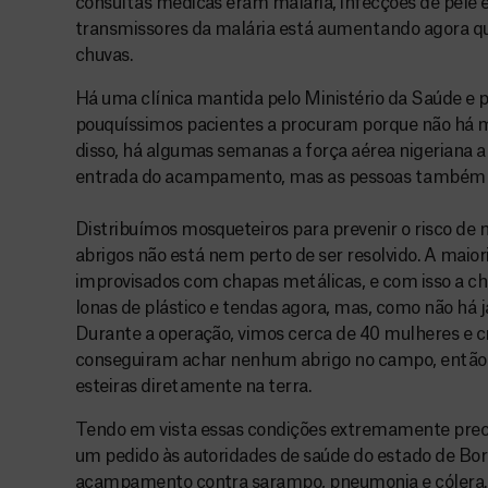
consultas médicas eram malária, infecções de pele 
transmissores da malária está aumentando agora 
chuvas.
Há uma clínica mantida pelo Ministério da Saúde 
pouquíssimos pacientes a procuram porque não há 
disso, há algumas semanas a força aérea nigeriana 
entrada do acampamento, mas as pessoas também nã
Distribuímos mosqueteiros para prevenir o risco de
abrigos não está nem perto de ser resolvido. A maior
improvisados com chapas metálicas, e com isso a ch
lonas de plástico e tendas agora, mas, como não há j
Durante a operação, vimos cerca de 40 mulheres e c
conseguiram achar nenhum abrigo no campo, então 
esteiras diretamente na terra.
Tendo em vista essas condições extremamente prec
um pedido às autoridades de saúde do estado de Bor
acampamento contra sarampo, pneumonia e cólera.