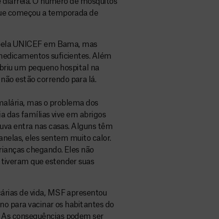
e diarreia. O número de mosquitos
que começou a temporada de
e pela UNICEF em Bama, mas
medicamentos suficientes. Além
abriu um pequeno hospital na
o estão correndo para lá.
 malária, mas o problema dos
ia das famílias vive em abrigos
uva entra nas casas. Alguns têm
anelas, eles sentem muito calor.
rianças chegando. Eles não
tiveram que estender suas
árias de vida, MSF apresentou
no para vacinar os habitantes do
 As consequências podem ser