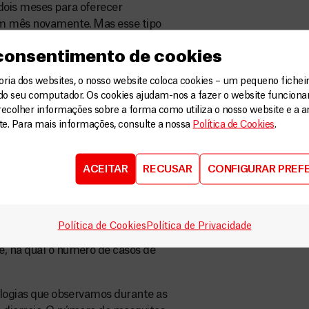
dois meses para oferecer
 um mês novamente. Mas esse tipo
r feito sem coordenação com o
 consentimento de cookies
ocomover livremente como
temos que viajar de helicóptero
ia dos websites, o nosso website coloca cookies – um pequeno ficheir
ta do exército acompanhe os
do seu computador. Os cookies ajudam-nos a fazer o website funcion
os.
recolher informações sobre a forma como utiliza o nosso website e a an
ite. Para mais informações, consulte a nossa
Política de Cookies
.
trados por vocês?
ossa operação, examinamos um
ACEITAR
RECUSAR
CONFIGURAR PREF
tratamos 513 contra a
 estava sofrendo de desnutrição, e
de, houve uma pequena melhora
Política de Cookies
Política de Privacidade
ando distribuímos alimentos
e, na qual o número de casos de
tologias que observamos durante as