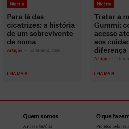
Nigéria
Nigéria
Para lá das
Tratar a 
cicatrizes: a história
Gummi: c
de um sobrevivente
acesso a
de noma
aos cuidad
diferença
Artigos
30 Janeiro, 2026
Artigos
15 Jan
LEIA MAIS
LEIA MAIS
Quem somos
O que faze
A nossa história
Projetos pelo mu