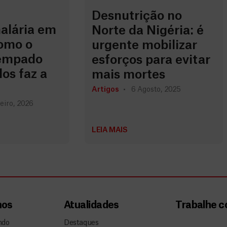
Desnutrição no
malária em
Norte da Nigéria: é
omo o
urgente mobilizar
tempado
esforços para evitar
os faz a
mais mortes
Artigos
6 Agosto, 2025
eiro, 2026
LEIA MAIS
mos
Atualidades
Trabalhe 
ndo
Destaques