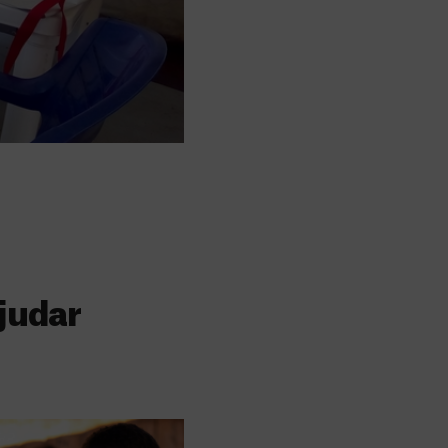
judar
s
 faz a diferença,
evar cuidados médicos
recisa.