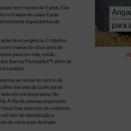
chegar assist
anças com menos de 5 anos. Eles
Angar
humanitária a
erro tiradas de casas. Essas
o totalmente dependentes de
para
DOE
AGORA
ação de emergência. O objetivo
as com menos de cinco anos de
iciente para um mês, então
V
ridas (barras PlumpyNut®) além de
 vitaminados.
ssamos as noites no centro da
lher das seis da tarde até as
o exército nos emprestou. No
hã. A fila de pessoas esperando
. Havia filas enormes de mulheres
e sofriam de desnutrição e
res de cinco anos de idade.