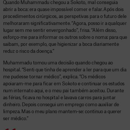
Quando Muhammadu chegou a Sokoto, mal conseguia
abrir a boca: era quase impossível comer e falar. Após dois
procedimentos cirúrgicos, as perspetivas para o futuro dele
melhoraram significativamente. “Agora, posso ir a qualquer
lugar sem me sentir envergonhado”, frisa. “Além disso,
esforço-me para informar os outros sobre o noma: para que
saibam, por exemplo, que higienizar a boca diariamente
reduz o risco da doença.”
Muhammadu tomou uma decisão quando chegou ao
hospital. “Senti que tinha de aprender a ler para que um dia
me pudesse tornar médico”, explica. “Os médicos
apoiaram-me para ficar em Sokoto e continuar os estudos
num internato aqui, e o meu pai também aceitou. Durante
as férias, ficava no hospital e lavava carros para juntar
dinheiro. Depois consegui um emprego como auxiliar de
limpeza. Mas o meu plano mantem-se: continuo a querer
ser médico.”