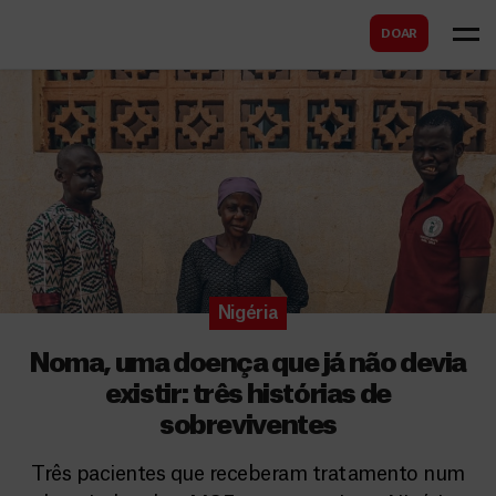
B
s
DOAR
u
c
s
a
c
r
a
r
Nigéria
Noma, uma doença que já não devia
existir: três histórias de
sobreviventes
Três pacientes que receberam tratamento num