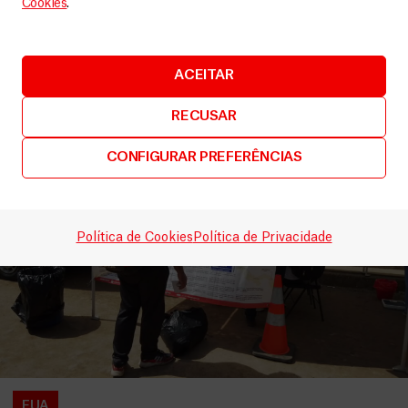
Cookies
.
LEIA MAIS
ACEITAR
RECUSAR
CONFIGURAR PREFERÊNCIAS
Política de Cookies
Política de Privacidade
EUA