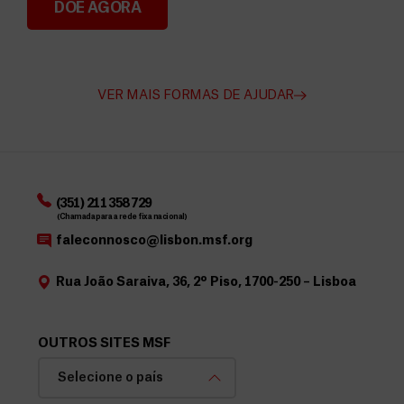
DOE AGORA
Angarie Fundos para a MSF
VER MAIS FORMAS DE AJUDAR
(351) 211 358 729
(Chamada para a rede fixa nacional)
faleconnosco@lisbon.msf.org
Rua João Saraiva, 36, 2º Piso, 1700-250 – Lisboa
OUTROS SITES MSF
Selecione o país