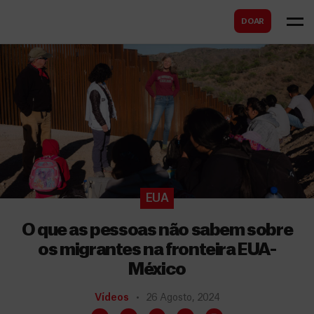
B
s
DOAR
u
c
s
a
c
r
a
r
EUA
O que as pessoas não sabem sobre
os migrantes na fronteira EUA-
México
Vídeos
26 Agosto, 2024