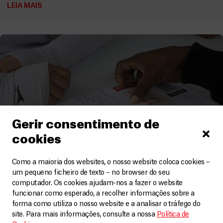
LEIA MAIS
Gerir consentimento de
cookies
Como a maioria dos websites, o nosso website coloca cookies –
um pequeno ficheiro de texto – no browser do seu
EUA
,
México
computador. Os cookies ajudam-nos a fazer o website
funcionar como esperado, a recolher informações sobre a
Atravessar o mundo por uma vida melhor:
forma como utiliza o nosso website e a analisar o tráfego do
migrações extracontinentais nas Américas
site. Para mais informações, consulte a nossa
Política de
Artigos
24 Abril, 2025