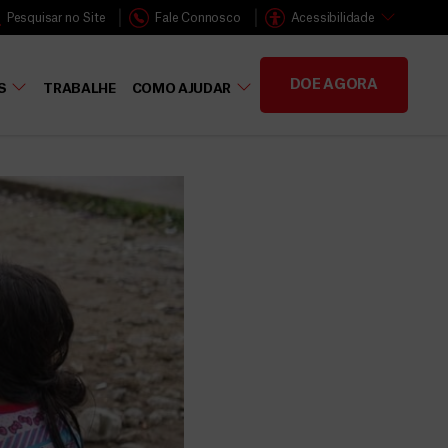
Pesquisar no Site
Fale Connosco
Acessibilidade
DOE AGORA
S
TRABALHE
COMO AJUDAR