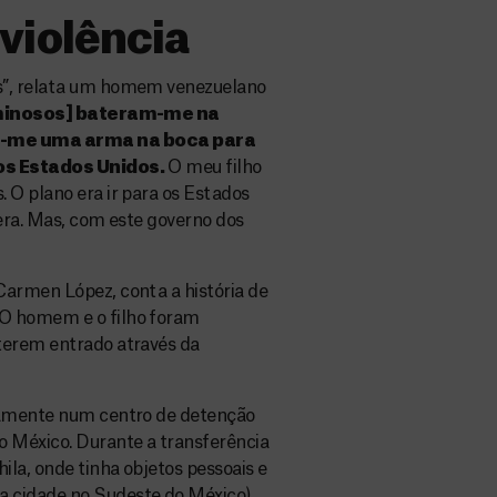
violência
s”, relata um homem venezuelano
minosos] bateram-me na
-me uma arma na boca para
nos Estados Unidos.
O meu filho
 O plano era ir para os Estados
pera. Mas, com este governo dos
Carmen López, conta a história de
 O homem e o filho foram
terem entrado através da
adamente num centro de detenção
o México. Durante a transferência
la, onde tinha objetos pessoais e
 cidade no Sudeste do México).