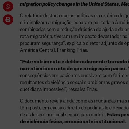
migration policy changes in the United States, Me
O relatório destaca que as políticas e a retórica do 
criminalizam a migração, ecoaram por toda a América
combinadas com a redução drástica da ajuda e da p
rota migratória, tiveram um impacto devastador no
procuram segurança”, explica o diretor adjunto de 
América Central, Franking Frías.
“Este sofrimento é deliberadamente tornado i
narrativa incorreta de que a migração parou.
consequências em pacientes que vivem com ferimen
resultantes de violência sexual e problemas graves 
quotidiana impossível”, ressalva Frías.
O documento revela ainda como as mudanças mais re
têm posto em causa o direito do pedir asilo e deixa
de asilo sem um local seguro para onde ir.
Estas pe
de violência física, emocional e institucional.