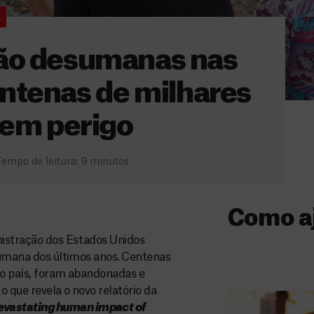
A
ção desumanas nas
ntenas de milhares
 em perigo
empo de leitura: 9 minutos
Como a
nistração dos Estados Unidos
Donativo
esumana dos últimos anos. Centenas
no país, foram abandonadas e
O seu donativo
 que revela o novo relatório da
ajuda-nos a l
evastating human impact of
a quem mais p