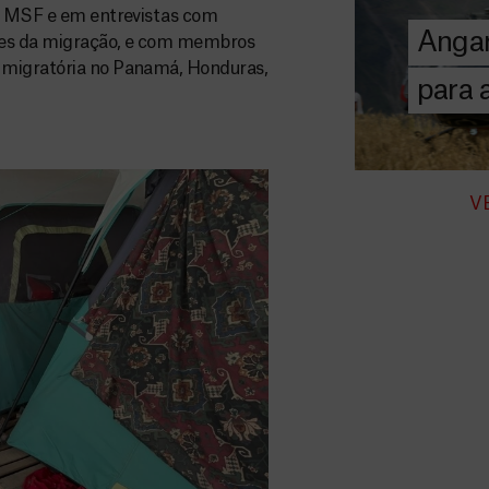
chegar assist
da MSF e em entrevistas com
Angar
humanitária a
ases da migração, e com membros
 migratória no Panamá, Honduras,
para
DOE
AGORA
V