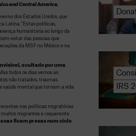
xico and Central America.
Donat
DOE
governo dos Estados Unidos, que
AGORA
 Latina. “Estas políticas,
resença humanitária ao longo da
Consigna
 bem-estar das pessoas que
2026
operações da MSF no México e na
Saiba tudo so
IRS: o que é,
nvisível, ocultado por uma
preencher, e 
Cons
Mas todos os dias vemos as
MSF com o do
tos não tratados, traumas
IRS 
de saúde mental que tornam a vida
DOE
AGORA
centes nas políticas migratórias
Angarie 
do muitos migrantes e requerente
MSF
ssoas ficam presas num ciclo
A MSF depend
donativos pri