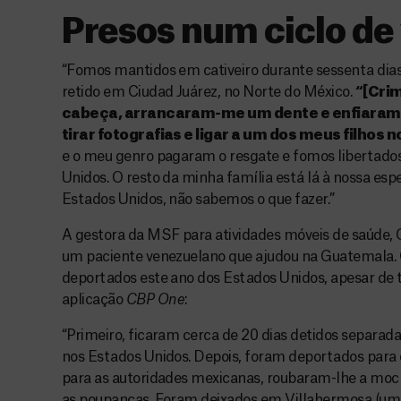
Presos num ciclo de 
“Fomos mantidos em cativeiro durante sessenta dia
retido em Ciudad Juárez, no Norte do México.
“[Cri
cabeça, arrancaram-me um dente e enfiaram
tirar fotografias e ligar a um dos meus filhos 
e o meu genro pagaram o resgate e fomos libertados.
Unidos. O resto da minha família está lá à nossa es
Estados Unidos, não sabemos o que fazer.”
A gestora da MSF para atividades móveis de saúde, 
um paciente venezuelano que ajudou na Guatemala.
deportados este ano dos Estados Unidos, apesar de 
aplicação
CBP One
:
“Primeiro, ficaram cerca de 20 dias detidos separ
nos Estados Unidos. Depois, foram deportados para 
para as autoridades mexicanas, roubaram-lhe a mochi
as poupanças. Foram deixados em Villahermosa (uma