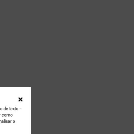
o de texto –
ar como
alisar o