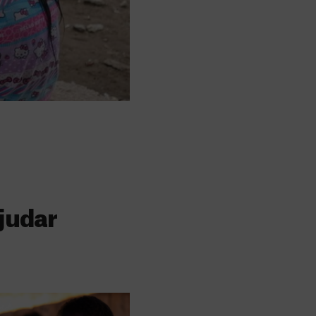
judar
s
 faz a diferença,
evar cuidados médicos
recisa.