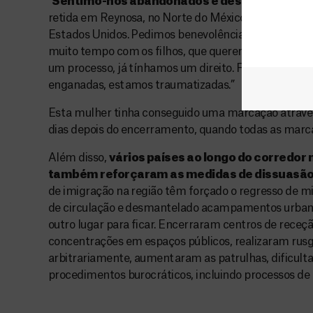
“
Sentimo-nos abandonados e desprotegidos”
retida em Reynosa, no Norte do México. “Nunca quis
Estados Unidos. Pedimos benevolência para casos 
muito tempo com os filhos, que querem dar-lhes um
um processo, já tínhamos um direito. Fomos vítimas 
enganadas, estamos traumatizadas.”
Esta mulher tinha conseguido uma marcação atravé
dias depois do encerramento, quando todas as marc
Além disso,
vários países ao longo do corredor
também reforçaram as medidas de dissuasão
de imigração na região têm forçado o regresso de mi
de circulação e desmantelado acampamentos urban
outro lugar para ficar. Encerraram centros de receç
concentrações em espaços públicos, realizaram rus
arbitrariamente, aumentaram as patrulhas, dificult
procedimentos burocráticos, incluindo processos de a