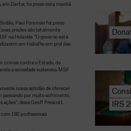
, em Darfur, foi preso esta manhã
O seu donativo
ajuda-nos a l
a quem mais p
Sudão, Paul Foreman foi preso
Essas prisões são totalmente
Donat
DOE
e MSF na Holanda. "O governo está
AGORA
ealizarem um trabalho em prol das
Consigna
2026
 crimes contra o Estado, de
imando a sociedade sudanesa. MSF
Saiba tudo so
IRS: o que é,
preencher, e 
iamente nossa aptidão de oferecer
Cons
MSF com o do
em passando por muito sofrimento,
 ações", disse Geoff Prescott.
IRS 
DOE
AGORA
 com 180 profissionais
Angarie 