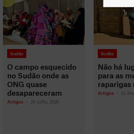
Sudão
Sudão
O campo esquecido
Não há lu
no Sudão onde as
para as m
ONG quase
raparigas 
desapareceram
Artigos
31 Ma
Artigos
23 Julho, 2026