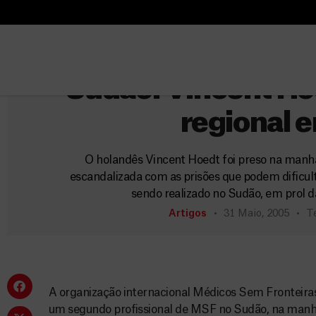
B
Sudã
u
B
Outro profissional
s
u
c
s
Sudão: Vincent Ho
a
c
regional 
r
a
r
O holandês Vincent Hoedt foi preso na manhã
escandalizada com as prisões que podem dificul
sendo realizado no Sudão, em prol d
Artigos
31 Maio, 2005
T
A organização internacional Médicos Sem Fronteiras
um segundo profissional de MSF no Sudão, na manhã