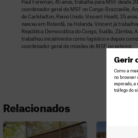
Paul Foreman, 45 anos, trabalha para MSF desde 20
coordenador geral de MSF no Congo-Brazzaville, Ang
de Carlshalton, Reino Unido. Vincent Hoedt, 35 an
nasceu em Roterdã, na Holanda. Vincent já trabalh
República Democrática do Congo, Sudão, Zâmbia, Alb
trabalhou inicialmente como logístico e depois como
coordenador geral de missões de MSF no exterior.
Gerir
Como a maior
no browser 
esperado, a 
tráfego do s
Relacionados