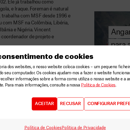
MSF
02. Ele já trabalhou como
ola, e Iraque. Foreman é natural
A MSF depend
os, trabalha com MSF desde 1996 e
donativos pri
ou com MSF na Colômbia, Libéria,
chegar assist
ânia e Nigéria. Vincent
Angar
humanitária a
 coordenador de projeto e
para
DOE
AGORA
 consentimento de cookies
ia dos websites, o nosso website coloca cookies – um pequeno ficheir
do seu computador. Os cookies ajudam-nos a fazer o website funcion
V
recolher informações sobre a forma como utiliza o nosso website e a an
ite. Para mais informações, consulte a nossa
Política de Cookies
.
ACEITAR
RECUSAR
CONFIGURAR PREF
Política de Cookies
Política de Privacidade