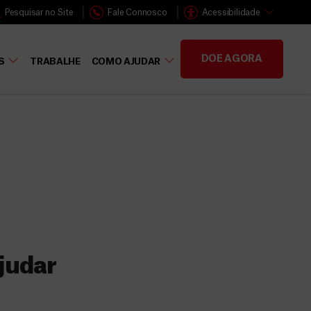
Pesquisar no Site
Fale Connosco
Acessibilidade
DOE AGORA
S
TRABALHE
COMO AJUDAR
judar
s