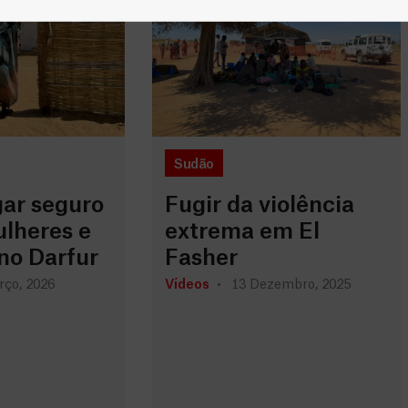
Sudão
gar seguro
Fugir da violência
ulheres e
extrema em El
no Darfur
Fasher
rço, 2026
Vídeos
13 Dezembro, 2025