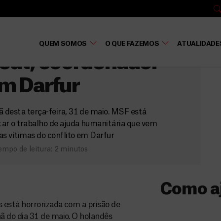
o
 de MSF é preso no
QUEM SOMOS
O QUE FAZEMOS
ATUALIDADE
edt, coordenador
em Darfur
 desta terça-feira, 31 de maio. MSF está
tar o trabalho de ajuda humanitária que vem
as vítimas do conflito em Darfur
empo de leitura: 2 minutos
Como a
 está horrorizada com a prisão de
Donativo
 do dia 31 de maio. O holandês