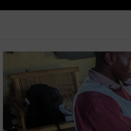
B
u
B
s
u
c
s
a
c
r
a
r