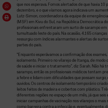
que nos esperava. Fomos alertados de que havia 10 
dezembro, e o que víamos agora indicava um aumento
Lutz-Simon, coordenadora da equipe de emergência
(MSF) em Kivu do Sul, na República Democrática d
profissionais enfrentaram um surto de sarampo em
tumultuado leste do país. Na ocasião, 4.165 criança
ressurgiu com índices alarmantes e alertas de surt
partes do país.
“Enquanto esperávamos a confirmação dos exames, 
isolamento. Primeiro no vilarejo de Itanga, de modo
de saúde e iniciar o tratamento”, diz Sarah. Não há t
sarampo, então os profissionais médicos tentam pr
a febre e lidam com dificuldades que possam surgir,
ouvidos. Os centros de isolamento temporário criad
leitos feitos de madeira e cobertos com plástico. T
diferentes regiões no espaço de um mês, já que seis
iniciar campanhas de vacinação nos vilarejos o mais 
como barreira contra a infecção e, eventualmente, de