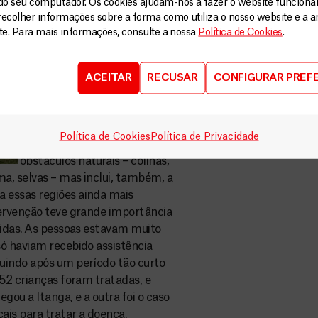
do seu computador. Os cookies ajudam-nos a fazer o website funcion
armados na região. MSF falou
recolher informações sobre a forma como utiliza o nosso website e a an
com todos os pequenos
ite. Para mais informações, consulte a nossa
Política de Cookies
.
grupos baseados nessa área
em particular, de modo que
conseguisse acesso para
ACEITAR
RECUSAR
CONFIGURAR PREF
vacinar e tratar os que
estavam doentes. “O
problema não se resume a
Política de Cookies
Política de Privacidade
distâncias geográficas ou
obstáculos naturais – colinas,
ma, selvas – mas inclui, também, a
 essas regiões ainda mais
tervenção teve grande importância
vidas. As pessoas estavam muito
ó haviam recebido assistência
uindo após um período tão curto
352 crianças foram tratadas, e
ou a Itanga, e a outra foi o caso
ais para tratar a doença.