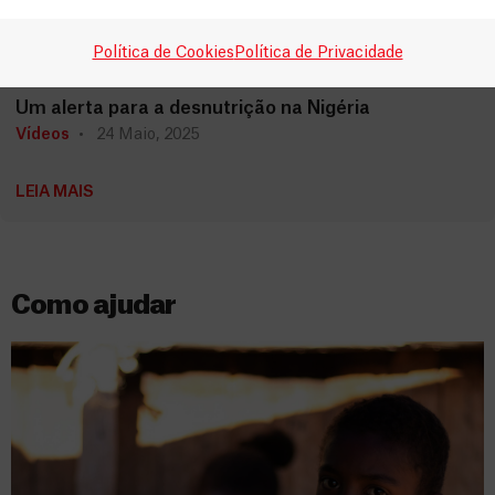
Política de Cookies
Política de Privacidade
Nigéria
Um alerta para a desnutrição na Nigéria
Vídeos
24 Maio, 2025
LEIA MAIS
Como ajudar