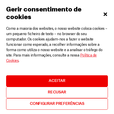
Desnutrição no Norte da Nigéria: é urgente
Gerir consentimento de
mobilizar esforços para evitar mais mortes
cookies
Artigos
6 Agosto, 2025
Como a maioria dos websites, o nosso website coloca cookies –
LEIA MAIS
um pequeno ficheiro de texto – no browser do seu
computador. Os cookies ajudam-nos a fazer o website
funcionar como esperado, a recolher informações sobre a
forma como utiliza o nosso website e a analisar o tráfego do
site. Para mais informações, consulte a nossa
Política de
Cookies
.
ACEITAR
RECUSAR
CONFIGURAR PREFERÊNCIAS