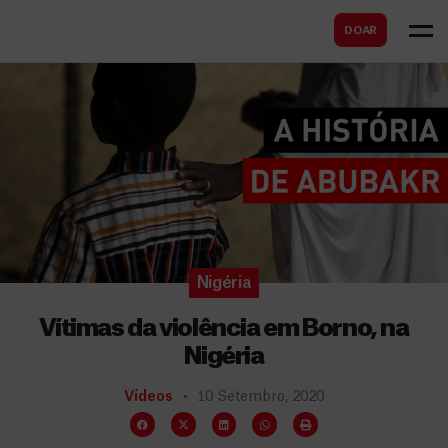
B
s
DOAR
u
c
s
a
c
r
a
r
Nigéria
Vítimas da violência em Borno, na
Nigéria
Vídeos
10 Setembro, 2020