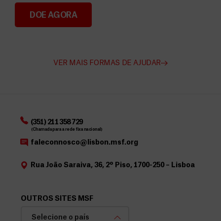
DOE AGORA
Angarie Fundos para a MSF
VER MAIS FORMAS DE AJUDAR
(351) 211 358 729
(Chamada para a rede fixa nacional)
faleconnosco@lisbon.msf.org
Rua João Saraiva, 36, 2º Piso, 1700-250 – Lisboa
OUTROS SITES MSF
Selecione o país