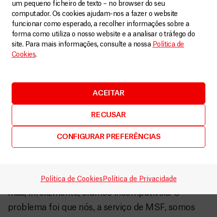
um pequeno ficheiro de texto – no browser do seu
desnutrição, já com sinais de insuficiência
computador. Os cookies ajudam-nos a fazer o website
cardíaca pela anemia. Assim que constatamos a
funcionar como esperado, a recolher informações sobre a
forma como utiliza o nosso website e a analisar o tráfego do
gravidade do caso, colocamos o oxigênio e
site. Para mais informações, consulte a nossa
Política de
testamos a mãe para a transfusão de sangue, só
Cookies
.
que ela não era compatível. Perguntamos pelos
familiares, mas eles moravam a dois dias de
ACEITAR
caminhada de distância. Como estávamos em
meio à temporada de chuvas, estava tudo alagado
RECUSAR
e nossa equipe não conseguiu chegar ao local.
CONFIGURAR PREFERÊNCIAS
Após 48 horas, ela estava cada vez pior. Fui ao
laboratório para perguntar qual o tipo sanguíneo
da pequena, disposta a doar meu sangue para ela,
Política de Cookies
Política de Privacidade
mas, infelizmente, éramos incompatíveis. O
problema foi que nós, a serviço de MSF, somos