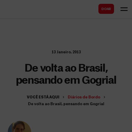
B
s
DOAR
u
c
s
a
c
r
a
r
13 Janeiro, 2013
De volta ao Brasil,
pensando em Gogrial
VOCÊ ESTÁ AQUI
Diários de Bordo
De volta ao Brasil, pensando em Gogrial